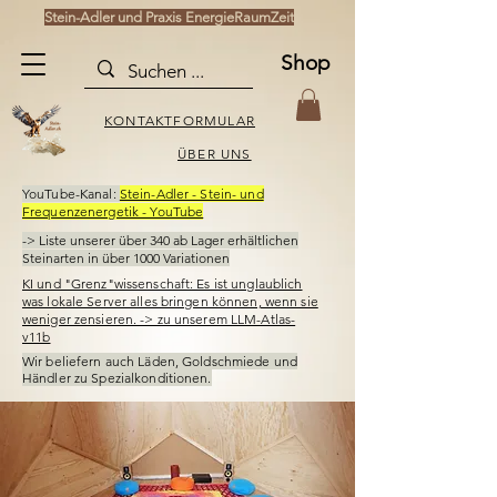
Stein-Adler und Praxis EnergieRaumZeit
Shop
KONTAKTFORMULAR
ÜBER UNS
YouTube-Kanal:
Stein-Adler - Stein- und
Frequenzenergetik - YouTube
-> Liste unserer über 340
ab Lager erhältlichen
Steinarten in über 1000 Variationen
KI und "Grenz"wissenschaft: Es ist unglaublich
was lokale Server alles bringen können, wenn sie
weniger zensieren. -> zu unserem LLM-Atlas-
v11b
Wir beliefern auch Läden,
Goldschmiede und
Händler
zu Spezialkonditionen.