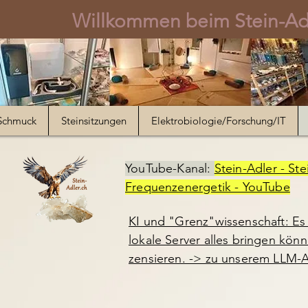
Willkommen beim Stein-Adl
Schmuck
Steinsitzungen
Elektrobiologie/Forschung/IT
YouTube-Kanal:
Stein-Adler - Ste
Frequenzenergetik - YouTube
KI und "Grenz"wissenschaft: Es 
lokale Server alles bringen kön
zensieren. -> zu unserem LLM-A