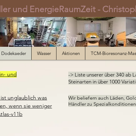
er und EnergieRaumZeit - Christoph
Dodekaeder
Wasser
Aktionen
TCM-Bioresonanz-Ma
in- und
-> Liste unserer über 340
ab L
Steinarten in über 1000 Variat
ist unglaublich was
Wir beliefern auch Läden,
Gol
Händler
zu Spezialkonditionen
nen, wenn sie weniger
tlas-v11b