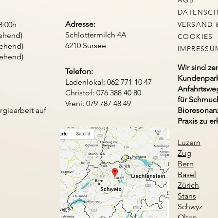
AGB
DATENSC
Adresse:
00h
VERSAND 
Schlottermilch 4A
gehend)
COOKIES
6210 Sursee
gehend)
IMPRESSU
gehend)
Wir sind ze
Telefon:
Kundenpark
Ladenlokal: 062 771 10 47
Anfahrtswe
Christof: 076 388 40 80
für Schmuck
Vreni: 079 787 48 49
giearbeit auf
Bioresonan
Praxis zu e
Luzern
Zug
Bern
Basel
Zürich
Stans
Schwyz
Olten