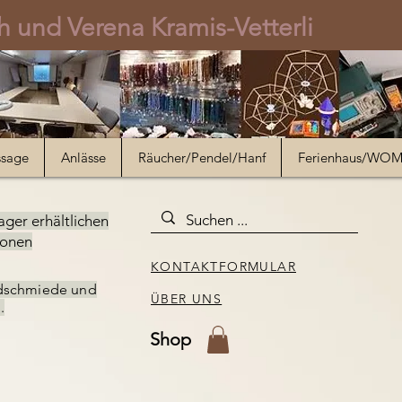
 und Verena Kramis-Vetterli
ssage
Anlässe
Räucher/Pendel/Hanf
Ferienhaus/WO
ager erhältlichen
ionen
KONTAKTFORMULAR
dschmiede und
ÜBER UNS
.
Shop