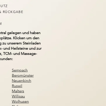
HUTZ
& RÜCKGABE
M
ntral gelegen und haben
plätze. Klicken um den
g zu unserem Steinladen
- und Heilsteine und zur
z, TCM- und Massage-
rkunden:
Sempach
Beromünster
Neuenkirch
Ruswil
Malters
Willisau
Wolhusen