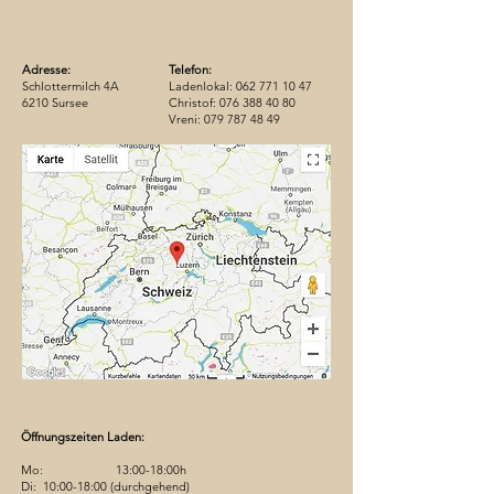
Adresse:
Telefon:
Schlottermilch 4A
Ladenlokal:
062 771 10 47
6210 Sursee
Christof:
076 388 40 80
Vreni:
079 787 48 49
Öffnungszeiten Laden:
Mo: 13:00-18:00h
Di: 10:00-18:00 (durchgehend)