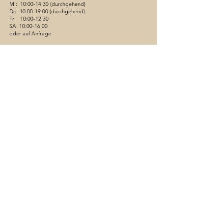
Mi: 10:00-14:30 (durchgehend)
Do: 10:00-19:00 (durchgehend)
Fr: 10:00-12:30
SA: 10:00-16:00
oder auf Anfrage
Behandlungen und Energiearbeit auf Anmeldung.
ÜBER UNS
FAQ
Teilen mit:
Facebook
X (Twitter)
WhatsApp
Link kopieren
AGB
DATENSCHUTZ
VERSAND & RÜCKGABE
COOKIES
IMPRESSUM
Wir sind zentral gelegen und haben