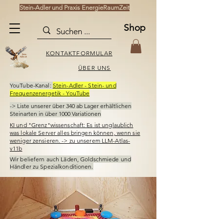
Stein-Adler und Praxis EnergieRaumZeit
Shop
KONTAKTFORMULAR
ÜBER UNS
YouTube-Kanal:
Stein-Adler - Stein- und
Frequenzenergetik - YouTube
-> Liste unserer über 340
ab Lager erhältlichen
Steinarten in über 1000 Variationen
KI und "Grenz"wissenschaft: Es ist unglaublich
was lokale Server alles bringen können, wenn sie
weniger zensieren. -> zu unserem LLM-Atlas-
v11b
Wir beliefern auch Läden,
Goldschmiede und
Händler
zu Spezialkonditionen.