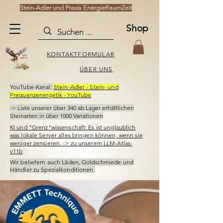
Stein-Adler und Praxis EnergieRaumZeit
Shop
KONTAKTFORMULAR
ÜBER UNS
YouTube-Kanal:
Stein-Adler - Stein- und
Frequenzenergetik - YouTube
-> Liste unserer über 340
ab Lager erhältlichen
Steinarten in über 1000 Variationen
KI und "Grenz"wissenschaft: Es ist unglaublich
was lokale Server alles bringen können, wenn sie
weniger zensieren. -> zu unserem LLM-Atlas-
v11b
Wir beliefern auch Läden,
Goldschmiede und
Händler
zu Spezialkonditionen.