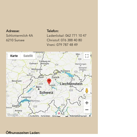
Adresse:
Telefon:
Schlottermilch 4A
Ladenlokal:
062 771 10 47
6210 Sursee
Christof:
076 388 40 80
Vreni:
079 787 48 49
Öffnungszeiten Laden: