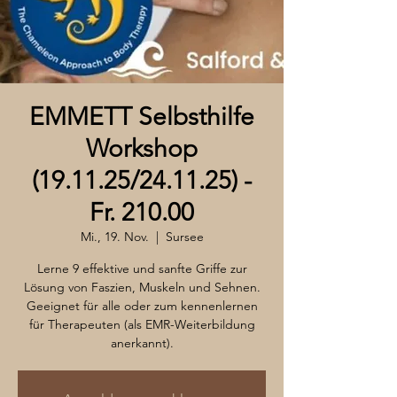
EMMETT Selbsthilfe
Workshop
(19.11.25/24.11.25) -
Fr. 210.00
Mi., 19. Nov.
  |  
Sursee
Lerne 9 effektive und sanfte Griffe zur
Lösung von Faszien, Muskeln und Sehnen.
Geeignet für alle oder zum kennenlernen
für Therapeuten (als EMR-Weiterbildung
anerkannt).