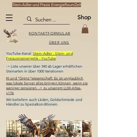
Stein-Adler und Praxis EnergieRaumZeit
Shop
KONTAKTFORMULAR
ÜBER UNS
YouTube-Kanal:
Stein-Adler - Stein- und
Frequenzenergetik - YouTube
-> Liste unserer über 340
ab Lager erhältlichen
Steinarten in über 1000 Variationen
KI und "Grenz"wissenschaft: Es ist unglaublich
was lokale Server alles bringen können, wenn sie
weniger zensieren. -> zu unserem LLM-Atlas-
v11b
Wir beliefern auch Läden,
Goldschmiede und
Händler
zu Spezialkonditionen.