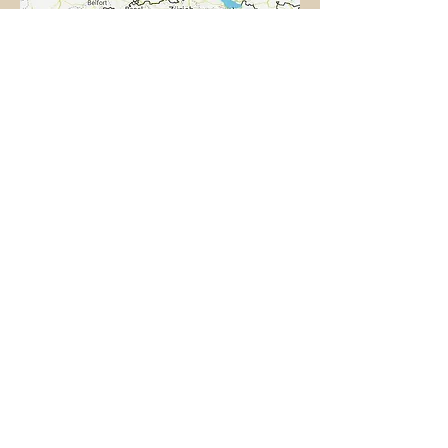
Öffnungszeiten Laden:
Mo: 13:00-18:00h
Di: 10:00-18:00 (durchgehend)
Mi: 10:00-14:30 (durchgehend)
Do: 10:00-19:00 (durchgehend)
Fr: 10:00-12:30
SA: 10:00-16:00
oder auf Anfrage
Behandlungen und Energiearbeit auf Anmeldung.
ÜBER UNS
FAQ
Teilen mit: