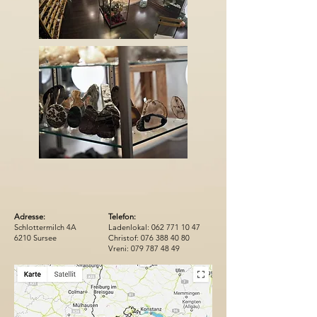
Adresse:
Telefon:
Schlottermilch 4A
Ladenlokal:
062 771 10 47
6210 Sursee
Christof:
076 388 40 80
Vreni:
079 787 48 49