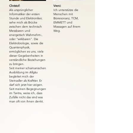
Christof:
Vreni:
Als ursprünglicher
Ich unterstütze die
Informatiker der ersten
Menschen mit
Stunde und Elektroniker,
Bioresonanz, TCM,
sehe mich als Brücke
EMMETT und
zwischen dem technisch
Massagen auf ihrem
Messbaren und
Weg.
energetisch Wahrnehm-,
oder "wirkbaren". Die
Elektrobiologie, sowie die
Quantenphysik,
ermöglichen es uns, viele
dieser Gegebenheiten in
verständliche Beziehungen
zu bringen.
Seit meiner schamanischen
Ausbildung im Allgäu
begleitet mich der
Steinadler als Krafttier. Er
darf sich jetzt hier zeigen.
Seit meinen Begegnungen
im Tantra, weiss ich, dass
Zufälle nicht das sind was
man oft von ihnen denkt.